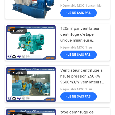
COMPANY
Négociable MOQ:1 ensemble
- JE NE SAIS PAS.
NEWS
27
120m3 par ventilateur
PLAN
Ventilateur rotatoire
centrifuge d'étape
DU
unique minutieuse,
agitateur d'aretion,
SITE
Négociable MOQ:1 jeu
ventilateur de palette
- JE NE SAIS PAS.
d'admission
PRIVACY
Ventilateur centrifuge à
25
POLICY
haute pression 250KW
Pompe à vide de
9600m3/h, ventilateurs
de fans industriels
Négociable MOQ:1 jeu
ventilateur de
- JE NE SAIS PAS.
racines
type centrifuge de