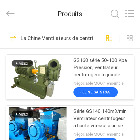
2026
B-
Tohin
Produits
Machine
(Jiangsu)
Co.,
Ltd..
MAISON
All
95
Rights
La Chine Ventilateurs de centrifugeur d'étape uniq
Reserved.
Ventilateur de trois
PRODUITS
racines de lobe
GS160 série 50-100 Kpa
Pression, ventilateur
VIDÉOS
centrifugeur à grande
vitesse à étage unique
Négociable MOQ:1 ensemble
AU
- JE NE SAIS PAS.
21
SUJET
la haute pression
Série GS140 140m3/min
DE
Ventilateur centrifugeur
NOUS
enracine le
à haute vitesse à un seul
étage
Négociable MOQ:1 ensemble
ventilateur