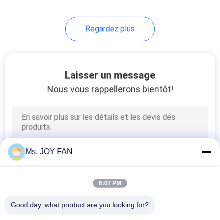
16
Regardez plus
Ventilateur de
biogaz
Laisser un message
Nous vous rappellerons bientôt!
30
Souffleur à vis
Ms. JOY FAN
6:07 PM
Good day, what product are you looking for?