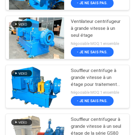
VISITE
- JE NE SAIS PAS.
D'USINE
Ventilateur centrifugeur
25
à grande vitesse à un
CONTRÔLE
seul étage
Ventilateur rotatoire
DE
Négociable MOQ:1 ensemble
de lobe de racines
QUALITÉ
- JE NE SAIS PAS.
Souffleur centrifuge à
CONTACTEZ-
grande vitesse à un
NOUS
étage pour traitement
14
des eaux usées à débit
Négociable MOQ:1 ensemble
d'air de 100 m³/min série
enracine le
DEMANDEZ
- JE NE SAIS PAS.
GS100
UNE
ventilateur
Souffleur centrifugeur à
CITATION
grande vitesse à un seul
étage de la série GS80