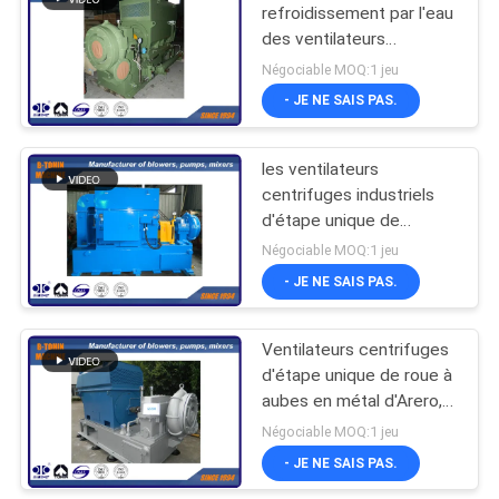
refroidissement par l'eau
des ventilateurs
27
9600m3/h de l'étape
Négociable MOQ:1 jeu
unique 250KW
Ventilateurs de
- JE NE SAIS PAS.
centrifugeur d'étape
les ventilateurs
unique
centrifuges industriels
d'étape unique de
15000m3/h 400KW avec
Négociable MOQ:1 jeu
Arero metal la roue à
- JE NE SAIS PAS.
28
aubes
Ventilateur
Ventilateurs centrifuges
d'étape unique de roue à
centrifuge à
aubes en métal d'Arero,
plusieurs étages
ventilateur d'eaux usées
Négociable MOQ:1 jeu
- JE NE SAIS PAS.