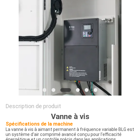
COMPANY
NEWS
PLAN
DU
SITE
PRIVACY
POLICY
Description de produit
Vanne à vis
Spécifications de la machine
La vanne à vis à aimant permanent à fréquence variable BLG est
un système d'air comprimé avancé conçu pour l'efficacité
énergétique et un contrôle précis dans les applications