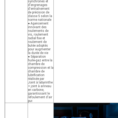
synchrones et
d'engrenages
d'entraînement
de précision de
classe 5 selon la
norme nationale
● Agencement
innovant des
roulements de
vis, roulement
radial fixe et
roulement de
butée adoptés
pour augmenter
la durée de vie
● Séparation
huile-gaz entre la
chambre de
compression et la
chambre de
lubrification
réalisée par
Joint à labyrinthe
+ joint à anneau
en carbone,
garantissant le
refoulement d'air
pur.