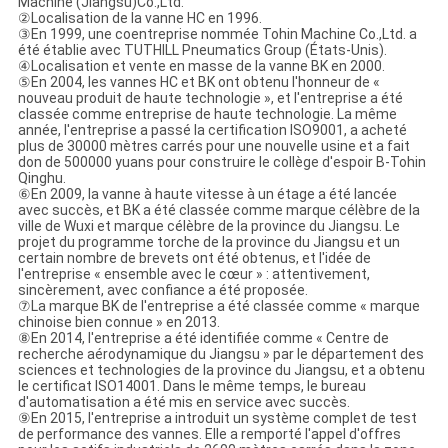
Machine (Jiangsu)Co.,Ltd.
②Localisation de la vanne HC en 1996.
③En 1999, une coentreprise nommée Tohin Machine Co.,Ltd. a
été établie avec TUTHILL Pneumatics Group (États-Unis).
④Localisation et vente en masse de la vanne BK en 2000.
⑤En 2004, les vannes HC et BK ont obtenu l'honneur de «
nouveau produit de haute technologie », et l'entreprise a été
classée comme entreprise de haute technologie. La même
année, l'entreprise a passé la certification ISO9001, a acheté
plus de 30000 mètres carrés pour une nouvelle usine et a fait
don de 500000 yuans pour construire le collège d'espoir B-Tohin
Qinghu.
⑥En 2009, la vanne à haute vitesse à un étage a été lancée
avec succès, et BK a été classée comme marque célèbre de la
ville de Wuxi et marque célèbre de la province du Jiangsu. Le
projet du programme torche de la province du Jiangsu et un
certain nombre de brevets ont été obtenus, et l'idée de
l'entreprise « ensemble avec le cœur » : attentivement,
sincèrement, avec confiance a été proposée.
⑦La marque BK de l'entreprise a été classée comme « marque
chinoise bien connue » en 2013.
⑧En 2014, l'entreprise a été identifiée comme « Centre de
recherche aérodynamique du Jiangsu » par le département des
sciences et technologies de la province du Jiangsu, et a obtenu
le certificat ISO14001. Dans le même temps, le bureau
d'automatisation a été mis en service avec succès.
⑨En 2015, l'entreprise a introduit un système complet de test
de performance des vannes. Elle a remporté l'appel d'offres