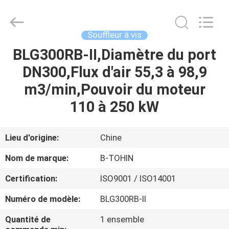
2026
B-
Tohin
Machine
(Jiangsu)
Souffleur à vis
Co.,
Ltd..
BLG300RB-II,Diamètre du port
MAISON
All
Rights
Reserved.
DN300,Flux d'air 55,3 à 98,9
PRODUITS
m3/min,Pouvoir du moteur
110 à 250 kW
VIDÉOS
Lieu d'origine:
Chine
AU
Nom de marque:
B-TOHIN
SUJET
Certification:
ISO9001 / ISO14001
DE
Numéro de modèle:
BLG300RB-II
NOUS
Quantité de
1 ensemble