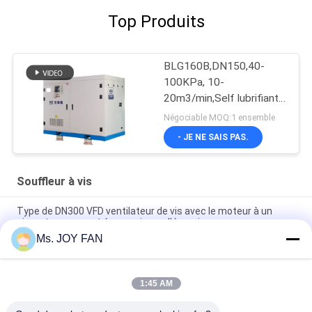
Top Produits
BLG160B,DN150,40-
100KPa, 10-
20m3/min,Self lubrifiant
à vis à haute efficacité
Négociable MOQ:1 ensemble
économe en énergie
- JE NE SAIS PAS.
Souffleur à vis
Type de DN300 VFD ventilateur de vis avec le moteur à un
aimant permanent économiseur d'énergie
Ms. JOY FAN
Le ventilateur rotatoire de lobe de VFD enracine le lobe jumeau
bleu rotatoire
1:45 AM
BLG210RA-III/BLG210RB-III souffleur à vis VFD haute pression
avec moteur à aimants permanents