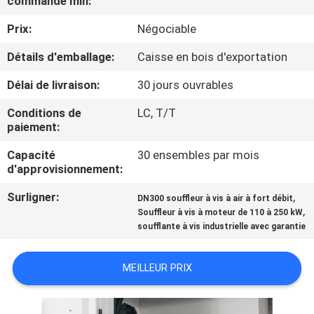
commande min:
VISITE
Prix:
Négociable
D'USINE
Détails d'emballage:
Caisse en bois d'exportation
CONTRÔLE
Délai de livraison:
30 jours ouvrables
DE
Conditions de
LC, T/T
QUALITÉ
paiement:
Capacité
30 ensembles par mois
CONTACTEZ-
d'approvisionnement:
NOUS
Surligner:
,
DN300 souffleur à vis à air à fort débit
,
Souffleur à vis à moteur de 110 à 250 kW
soufflante à vis industrielle avec garantie
DEMANDEZ
UNE
MEILLEUR PRIX
CITATION