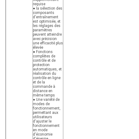
requise
● la sélection des
composants
d'entraînement
est optimisée, et
les réglages des
paramètres
peuvent atteindre
avec précision
une efficacité plus
élevée
● Fonctions
complètes de
contrôle et de
protection
automatiques, et
réalisation du
contrôle en ligne
et de la
commande à
distance en
même temps
● Une variété de
modes de
fonctionnement,
permettant aux
utilisateurs
d'ajuster le
fonctionnement
en mode
d'économie
d'énergie