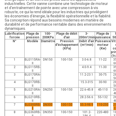
industrielles. Cette vanne combine une technologie de moteur
et d'entraînement de pointe avec une compression à vis
robuste, ce qui la rend idéale pour les industries qui privilégient
les économies d'énergie, la flexibilité opérationnelle et la fiabilité.
Sa conception répond aux besoins modernes en matière de
durabilité et de performance rentable dans des environnements
dynamiques.
Lubrification
Plage de
100-
Plage de débit
3-
Plage de
forcée
pression
200KPa
d'air
200m³/min
puissance
5
N°
Modèle
Diamètre
Pression
Débit d'air
Puissance
Vi
d'échappement
(m³/min)
moteur
(KPa)
(Kw)
c
pri
(tr
1
BLG115RA-
DN150
100-150
3.0-6.8
11-22
3
Ⅱ
6
2
BLG115RB-
4.0-9.4
11-30
3
Ⅱ
6
3
BLG170RA-
11.2-23.1
30-75
2
Ⅱ
5
4
BLG170RB-
15.3-315
30-90
2
Ⅱ
5
5
BLG210RA-
DN250
100-150
22.6-45.8
45-110
2
Ⅱ
4
6
BLG210RB-
28.2-56.6
55-132
2
Ⅱ
4
7
BLG300RB-
DN300
100-150
55.3-98.9
110-250
2
Ⅱ
3
8
BLG360RB-
DN350
100-150
101.2-
220-480
1
Ⅱ
196.4
3