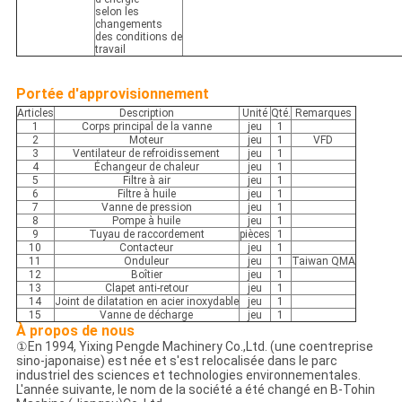
selon les
changements
des conditions de
travail
Portée d'approvisionnement
Articles
Description
Unité
Qté.
Remarques
1
Corps principal de la vanne
jeu
1
2
Moteur
jeu
1
VFD
3
Ventilateur de refroidissement
jeu
1
4
Échangeur de chaleur
jeu
1
5
Filtre à air
jeu
1
6
Filtre à huile
jeu
1
7
Vanne de pression
jeu
1
8
Pompe à huile
jeu
1
9
Tuyau de raccordement
pièces
1
10
Contacteur
jeu
1
11
Onduleur
jeu
1
Taiwan QMA
12
Boîtier
jeu
1
13
Clapet anti-retour
jeu
1
14
Joint de dilatation en acier inoxydable
jeu
1
15
Vanne de décharge
jeu
1
À propos de nous
①En 1994, Yixing Pengde Machinery Co.,Ltd. (une coentreprise
sino-japonaise) est née et s'est relocalisée dans le parc
industriel des sciences et technologies environnementales.
L'année suivante, le nom de la société a été changé en B-Tohin