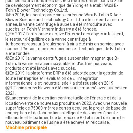
pour les actifs industriels de 2600 mètres carrés dans la zone
de développement économique de Yixing et a établi Wuxi B-
Tohin Blower Technology Co.,Ltd.
⑩En 2016, la coentreprise sino-coréenne Wuxi B-Tohin & Ace
Blower Science and Technology Co.,Ltd. a été créée. La même
année, la vanne centrifuge à aubes a été introduite avec
succès, et Tohin Vietnam Industry a été fondée.
⑪En 2017, l'entreprise a activé l'Internet des objets intelligent,
le testeur d'équilibre de la vanne centrifuge à
turbocompresseur à roulement à air a été mis en service avec
succès. L'Association des sciences et technologies de B-Tohin
a été fondée.
⑫En 2018, la vanne centrifuge à suspension magnétique B-
Tohin, la vanne en acier inoxydable et d'autres nouveaux
produits ont été lancés avec succès.
⑬En 2019, la plateforme ERP a été adoptée pour la gestion de
toute l'entreprise et l'évaluation de « l'intégration
informationnelle et industrialisée » a été réussie en 2019.
⑭B-Tohin screw blower a été mis sur le marché avec succès en
2021.
⑮Lancement de la gestion contractuelle de l'énergie et de la
location-vente de nouveaux produits en 2022. Avec une nouvelle
superficie de 75000 mètres carrés acquise, le projet de base de
conception et de fabrication intelligente de vannes à haute
efficacité et le bâtiment de bureaux de B-Tohin ont démarré.
Le
nouveau bâtiment de l'usine a été achevé et relocalisé.
Machine principale