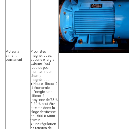
Moteur à
Propriétés
aimant
magnétiques,
permanent
aucune énergie
externe n'est
requise pour
maintenir son
champ
magnétique
● Haute efficacité
et économie
d'énergie, une
efficacité
moyenne de 75 %
à 80 % peut être
atteinte dans la
plage de vitesse
de 1500 à 6000
tr/min.
● Une régulation
de tension de