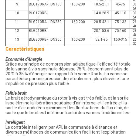
9
BLG170RA-
DN150
160-200
10.5-21.1
45-75
3
Ⅲ
5
10
BLG170RB-
14.8-28.9
45-110
3
Ⅲ
5
11
BLG210RA-
DN250
160-200
20.5-42.1
75-132
2
Ⅲ
4
12
BLG210RB-
28.1-53.6
75-160
2
Ⅲ
4
13
BLG300RB-
DN300
160-200
52.1-95
160-315
2
Ⅲ
3
Caractéristiques
Économie d'énergie
Grâce au principe de compression adiabatique, l'efficacité totale
de la vanne à vis sans huile dépasse 75 %, économisant plus de
20 % à 35 % d'énergie par rapport à la vanne Roots. La vanne se
caractérise par une pression de refoulement plus élevée et une
impulsion de pression plus faible.
Faible bruit
Le bruit aérodynamique du rotor à vis est très faible, et la sortie
lisse élimine la libération soudaine d'air interne, et l'entrée et la
sortie d'air ondulées minimisent les fluctuations du flux d'air, de
sorte que le bruit est inférieur à celui des vannes traditionnelles.
Intelligent
Le contrôle intelligent par API, la commande à distance et
diverses méthodes de communication facilitent l'exploitation