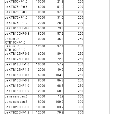
Le XTB50HP-1.0
10000
21.8
250
Le XTB75HP-0.6
6000
51.0
200
Le XTB75HP-0.8
8000
37.0
200
Le XTB75HP-1.0
10000
31.0
200
Le XTB75HP-1.2
12000
28.0
200
Le XTB100HP-0.6
6000
73.8
250
Le XTB100HP-0.8
8000
57.2
250
Je suis un
10000
46.8
250
XTB100HP-1.0
Je suis un
12000
37.4
250
XTB100HP-1.2
Le XTB125HP-0.6
6000
89.4
250
Le XTB125HP-0.8
8000
72.8
250
Le XTB125HP-1.0
10000
57.2
250
Le XTB125HP-1.2
12000
49.9
250
Le XTB150HP-0.6
6000
104.0
250
Le XTB150HP-0.8
8000
86.3
250
Le XTB150HP-1.0
10000
68.3
250
Le XTB150HP-1.2
12000
60.3
250
Je ne sais pas.6
6000
129
300
Je ne sais pas.8
8000
100.9
300
Le XTB200HP-1.0
10000
83.2
300
Le XTB200HP-1.2
12000
70.2
300