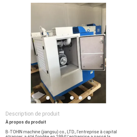
COMPANY
NEWS
PLAN
DU
SITE
PRIVACY
POLICY
Description de produit
À propos du produit
B-TOHIN machine (jiangsu) co., LTD., l'entreprise à capital
étranger, a été fondée en 1994,L'entreprise a passé la