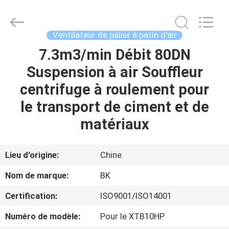
2026
B-
Tohin
Machine
(Jiangsu)
Ventilateur de palier à patin d'air
Co.,
Ltd..
7.3m3/min Débit 80DN
MAISON
All
Rights
Reserved.
Suspension à air Souffleur
PRODUITS
centrifuge à roulement pour
le transport de ciment et de
VIDÉOS
matériaux
AU
Lieu d'origine:
Chine
SUJET
Nom de marque:
BK
DE
Certification:
ISO9001/ISO14001
NOUS
Numéro de modèle:
Pour le XTB10HP