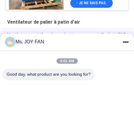
- JE NE SAIS PAS.
Ventilateur de palier à patin d'air
Ventilateur centrifuge à grande vitesse exempt d'huile de PLC
60KPA Turbo
Ms. JOY FAN
Souffleur centrifugeur à suspension à turboréacteur
6:01 AM
XTB 700HP souffleur centrifugeur à suspension à roulement à
air turbo avec pression 6000-12000 mmAq
Good day, what product are you looking for?
Catégories populaires
Tous
Ventilateur De Trois 
La Haute Pression 
Racines De Lobe
Enracine Le 
Ventilateur
Ventilateur 
Enracine Le 
Rotatoire De Lobe 
Ventilateur
De Racines