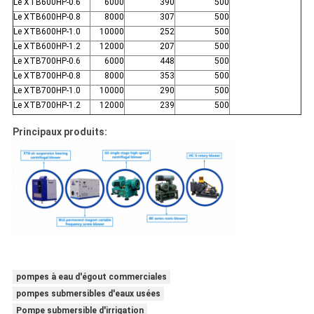
Le XTB600HP-0.6
6000
390
500
Le XTB600HP-0.8
8000
307
500
Le XTB600HP-1.0
10000
252
500
Le XTB600HP-1.2
12000
207
500
Le XTB700HP-0.6
6000
448
500
Le XTB700HP-0.8
8000
353
500
Le XTB700HP-1.0
10000
290
500
Le XTB700HP-1.2
12000
239
500
Principaux produits:
pompes à eau d'égout commerciales
pompes submersibles d'eaux usées
Pompe submersible d'irrigation