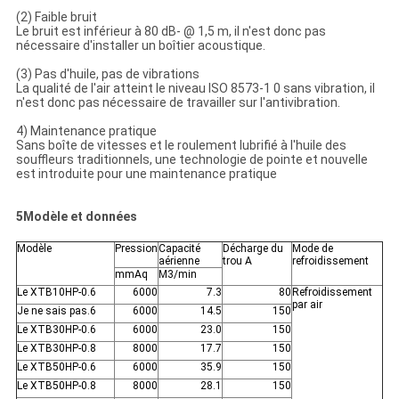
(2) Faible bruit
Le bruit est inférieur à 80 dB- @ 1,5 m, il n'est donc pas
nécessaire d'installer un boîtier acoustique.
(3) Pas d'huile, pas de vibrations
La qualité de l'air atteint le niveau ISO 8573-1 0 sans vibration, il
n'est donc pas nécessaire de travailler sur l'antivibration.
4) Maintenance pratique
Sans boîte de vitesses et le roulement lubrifié à l'huile des
souffleurs traditionnels, une technologie de pointe et nouvelle
est introduite pour une maintenance pratique
5Modèle et données
Modèle
Pression
Capacité
Décharge du
Mode de
aérienne
trou A
refroidissement
mmAq
M3/min
Le XTB10HP-0.6
6000
7.3
80
Refroidissement
par air
Je ne sais pas.6
6000
14.5
150
Le XTB30HP-0.6
6000
23.0
150
Le XTB30HP-0.8
8000
17.7
150
Le XTB50HP-0.6
6000
35.9
150
Le XTB50HP-0.8
8000
28.1
150