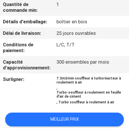
VISITE
Quantité de
1
commande min:
D'USINE
Détails d'emballage:
boîtier en bois
CONTRÔLE
Délai de livraison:
25 jours ouvrables
DE
Conditions de
L/C, T/T
QUALITÉ
paiement:
Capacité
300 ensembles par mois
d'approvisionnement:
CONTACTEZ-
NOUS
Surligner:
7.3m3/min souffleur à turboréacteur à
roulement à air
,
Turbo-souffleur à roulement en feuille
DEMANDEZ
d'air de ciment
,
Turbo souffleur à roulement à air
UNE
CITATION
MEILLEUR PRIX