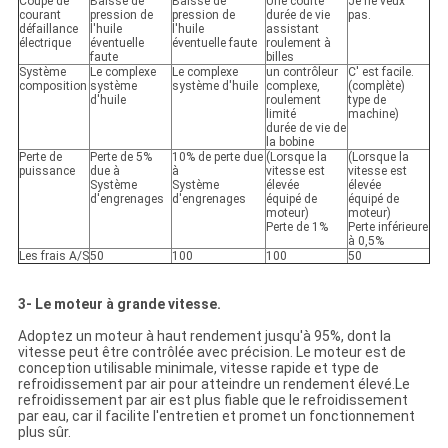
Coupe de
Baisse de
Baisse de
Une courte
Je ne veux
courant
pression de
pression de
durée de vie
pas.
défaillance
l'huile
l'huile
assistant
électrique
éventuelle
éventuelle faute
roulement à
faute
billes
Système
Le complexe
Le complexe
un contrôleur
C' est facile.
composition
système
système d'huile
complexe,
(complète)
d'huile
roulement
type de
limité
machine)
durée de vie de
la bobine
Perte de
Perte de 5%
10% de perte due
(Lorsque la
(Lorsque la
puissance
due à
à
vitesse est
vitesse est
Système
Système
élevée
élevée
d'engrenages
d'engrenages
équipé de
équipé de
moteur)
moteur)
Perte de 1%
Perte inférieure
à 0,5%
Les frais A/S
50
100
100
50
3- Le moteur à grande vitesse.
Adoptez un moteur à haut rendement jusqu'à 95%, dont la
vitesse peut être contrôlée avec précision. Le moteur est de
conception utilisable minimale, vitesse rapide et type de
refroidissement par air pour atteindre un rendement élevé.Le
refroidissement par air est plus fiable que le refroidissement
par eau, car il facilite l'entretien et promet un fonctionnement
plus sûr.