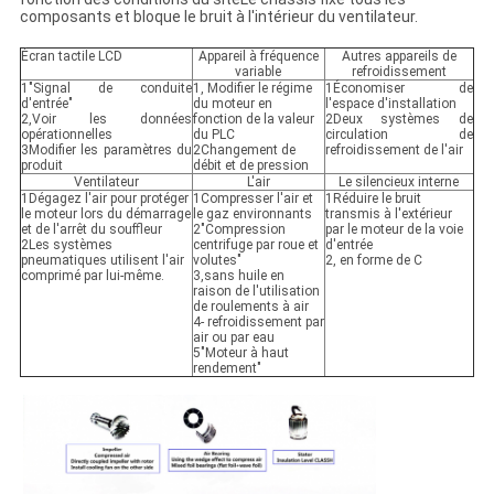
composants et bloque le bruit à l'intérieur du ventilateur.
Écran tactile LCD
Appareil à fréquence
Autres appareils de
variable
refroidissement
1"Signal de conduite
1, Modifier le régime
1Économiser de
d'entrée"
du moteur en
l'espace d'installation
2,Voir les données
fonction de la valeur
2Deux systèmes de
opérationnelles
du PLC
circulation de
3Modifier les paramètres du
2Changement de
refroidissement de l'air
produit
débit et de pression
Ventilateur
L'air
Le silencieux interne
1Dégagez l'air pour protéger
1Compresser l'air et
1Réduire le bruit
le moteur lors du démarrage
le gaz environnants
transmis à l'extérieur
et de l'arrêt du souffleur
2"Compression
par le moteur de la voie
2Les systèmes
centrifuge par roue et
d'entrée
pneumatiques utilisent l'air
volutes"
2, en forme de C
comprimé par lui-même.
3,sans huile en
raison de l'utilisation
de roulements à air
4- refroidissement par
air ou par eau
5"Moteur à haut
rendement"