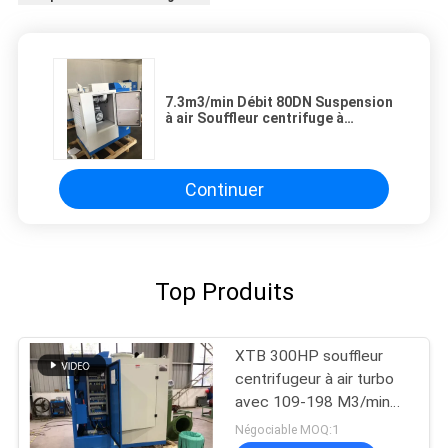
7.3m3/min Débit 80DN Suspension
à air Souffleur centrifuge à
roulement pour le transport de
ciment et de matériaux
Continuer
Top Produits
XTB 300HP souffleur
centrifugeur à air turbo
avec 109-198 M3/min
débit et 1480kg
Négociable MOQ:1