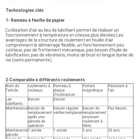
Technologies clés
1- Rameau à feuille de papier
L'utilisation d'air au lieu de lubrifiant permet de réaliser un
fonctionnement à température et vitesse plus élevées.Les
avantages de la structure de roulement en feuille d'air
comprennent le démarrage flexible, un fonctionnement peu
coûteux, pas de frottement mécanique, pas besoin d'huile de
lubrification, pas de vibrations, moins de bruit et longue durée de
vie (semi-permanente).
2.Comparable à différents roulements
Nom de
roulements à
Rameau à
Portant
Résistant à
l'article
rouleaux
plaque
magnétique
l'air
d'inclinaison
Les
Besoin
Besoin
-
-
lubrifiants
Maintenance
Besoin de
Besoin régulier
Besoin de
Pas besoin.
remplacement
vérifier/remplacer
remplacement
après une
assistant
période de
roulement à
opération
billes
Maintenance
1 année
1 année
5 ans
20 ans
période