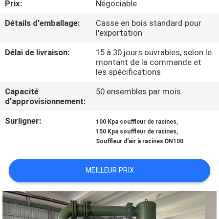
Prix:
Négociable
VISITE
D'USINE
Détails d'emballage:
Casse en bois standard pour
l'exportation
CONTRÔLE
Délai de livraison:
15 à 30 jours ouvrables, selon le
montant de la commande et
DE
les spécifications
QUALITÉ
Capacité
50 ensembles par mois
d'approvisionnement:
CONTACTEZ-
Surligner:
,
100 Kpa souffleur de racines
,
150 Kpa souffleur de racines
NOUS
Souffleur d'air à racines DN100
DEMANDEZ
MEILLEUR PRIX
UNE
CITATION