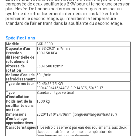
composée de deux soufflantes BKW pour atteindre une pression
plus élevée. De bonnes performances sont garanties par un
système de refroidissement intermédiaire installé entre le
premier et le second étage, qui maintient la température
standard de l'air entrant dans la soufflante du second étage.
Spécifications
Modèle
BKD-3000
Capacité d'air
13,93-29,31 m³/min
Pression
100-150 KPA
différentielle de
refoulement
Vitesse de
850-1500 tr/min
rotation
Volume d'eau de
50 L/min
refroidissement
Type de moteur
30-45/55-75 KW
380/400/415/440V, 3 PHASES, 50/60HZ
Type
Standard : type vertical
d'installation
Poids net de la
1500 kg
soufflante sans
moteur
Dimensions
2020*1810*2470mm (longueur*largeur*hauteur)
d'emballage
approximatives.
Caractéristiques
1. Le refroidissement par eau des roulements aux deux
plaques d'extrémité abaisse la température de