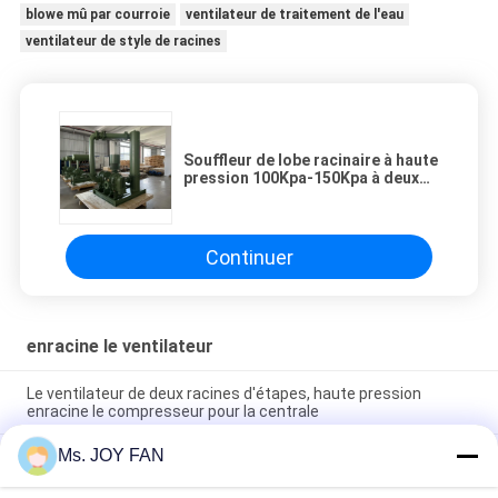
blowe mû par courroie
ventilateur de traitement de l'eau
ventilateur de style de racines
Souffleur de lobe racinaire à haute
pression 100Kpa-150Kpa à deux
étages DN100
Continuer
enracine le ventilateur
Le ventilateur de deux racines d'étapes, haute pression
enracine le compresseur pour la centrale
Ms. JOY FAN
Ventilateur de racines du lobe BKD-3000 trois et
compresseurs 100KPA-150KPA pour des applications
étendues