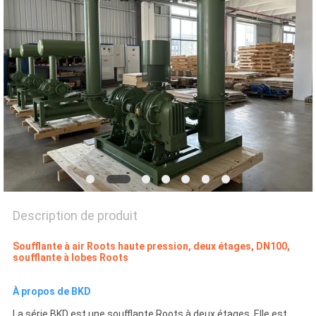
COMPANY
NEWS
PLAN
DU
SITE
PRIVACY
POLICY
Description de produit
Soufflante à air Roots haute pression, deux étages, DN100,
soufflante à lobes Roots
À propos de BKD
La série BKD est une soufflante Roots à deux étages. Elle est