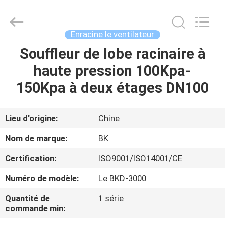
2026
B-
Tohin
Machine
(Jiangsu)
Enracine le ventilateur
Co.,
Ltd..
Souffleur de lobe racinaire à
MAISON
All
Rights
Reserved.
haute pression 100Kpa-
PRODUITS
150Kpa à deux étages DN100
VIDÉOS
Lieu d'origine:
Chine
Nom de marque:
BK
AU
Certification:
ISO9001/ISO14001/CE
SUJET
Numéro de modèle:
Le BKD-3000
DE
NOUS
Quantité de
1 série
commande min: