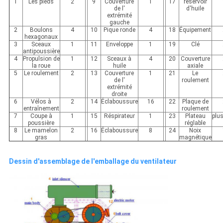
1
Les pieds
2
9
Couverture
1
17
réservoir
de l'
d'huile
extrémité
gauche
2
Boulons
4
10
Pique ronde
4
18
Équipement
hexagonaux
3
Sceaux
1
11
Enveloppe
1
19
Clé
antipoussière
4
Propulsion de
1
12
Sceaux à
4
20
Couverture
la roue
huile
axiale
5
Le roulement
2
13
Couverture
1
21
Le
de l'
roulement
extrémité
droite
6
Vélos à
2
14
Éclaboussure
16
22
Plaque de
entraînement
roulement
7
Coupe à
1
15
Réspirateur
1
23
Plateau
plu
poussière
réglable
8
Le mamelon
2
16
Éclaboussure
8
24
Noix
gras
magnétique
Dessin d'assemblage de l'emballage du ventilateur