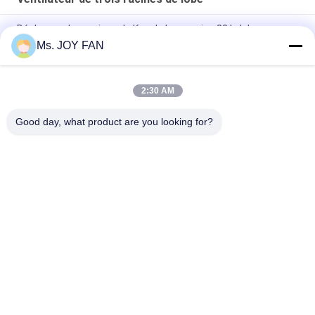
Déchargez les racines de Kpa de la pression 80 le lobe
40m3/Min rotatoire de la fonte 3 de ventilateur
Ms. JOY FAN
10" 80kpa 71.52m3/Min 132kw moteur à trois racines en fonte
2:30 AM
Pression maximum 100KPA de ventilateur refroidi à l'eau de
trois racines du lobe DN200
Good day, what product are you looking for?
Catégories populaires
Tous
Ventilateur De Trois 
La Haute Pression 
Racines De Lobe
Enracine Le 
Ventilateur
Ventilateur 
Enracine Le 
Rotatoire De Lobe 
Ventilateur
De Racines
Ventilateur 
Pompe À Vide De 
Rotatoire
Ventilateur De 
Racines