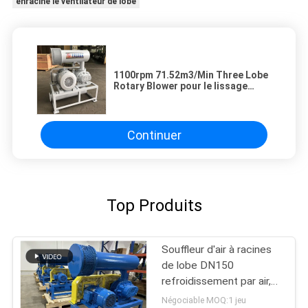
enracine le ventilateur de lobe
1100rpm 71.52m3/Min Three Lobe
Rotary Blower pour le lissage
d'aération
Continuer
Top Produits
Souffleur d'air à racines
de lobe DN150
refroidissement par air,
souffleur à racines de
Négociable MOQ:1 jeu