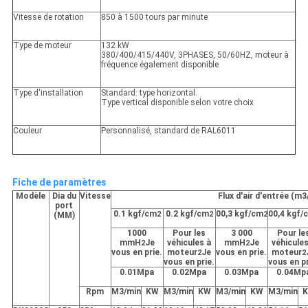
Vitesse de rotation
850 à 1500 tours par minute
Type de moteur
132 kW
380/400/415/440V, 3PHASES, 50/60HZ, moteur à
fréquence également disponible
Type d'installation
Standard: type horizontal.
Type vertical disponible selon votre choix
Couleur
Personnalisé, standard de RAL6011
Fiche de paramètres
Modèle
Dia du
Vitesse
Flux d'air d'entrée (m
port
0.1 kgf/cm
0.2 kgf/cm
00,3 kgf/cm
00,4 kgf/
(MM)
2
2
2
1000
Pour les
3 000
Pour le
mmH
Je
véhicules à
mmH
Je
véhicules
2
2
vous en prie.
moteur
Je
vous en prie.
moteur
2
2
vous en prie.
vous en pr
0.01Mpa
0.02Mpa
0.03Mpa
0.04Mp
Rpm
M3/min
KW
M3/min
KW
M3/min
KW
M3/min