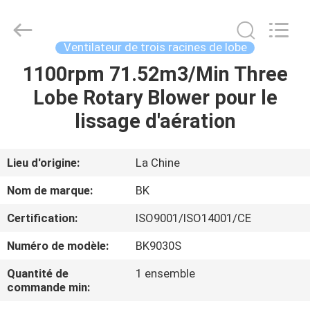
2026
B-
Tohin
Machine
(Jiangsu)
Ventilateur de trois racines de lobe
Co.,
Ltd..
1100rpm 71.52m3/Min Three
MAISON
All
Rights
Reserved.
Lobe Rotary Blower pour le
PRODUITS
lissage d'aération
VIDÉOS
Lieu d'origine:
La Chine
Nom de marque:
BK
AU
Certification:
ISO9001/ISO14001/CE
SUJET
Numéro de modèle:
BK9030S
DE
NOUS
Quantité de
1 ensemble
commande min: