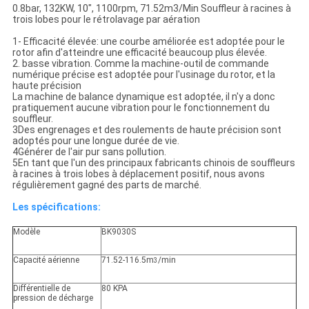
0.8bar, 132KW, 10", 1100rpm, 71.52m3/Min Souffleur à racines à
trois lobes pour le rétrolavage par aération
1- Efficacité élevée: une courbe améliorée est adoptée pour le
rotor afin d'atteindre une efficacité beaucoup plus élevée.
2. basse vibration. Comme la machine-outil de commande
numérique précise est adoptée pour l'usinage du rotor, et la
haute précision
La machine de balance dynamique est adoptée, il n'y a donc
pratiquement aucune vibration pour le fonctionnement du
souffleur.
3Des engrenages et des roulements de haute précision sont
adoptés pour une longue durée de vie.
4Générer de l'air pur sans pollution.
5En tant que l'un des principaux fabricants chinois de souffleurs
à racines à trois lobes à déplacement positif, nous avons
régulièrement gagné des parts de marché.
Les spécifications:
Modèle
BK9030S
Capacité aérienne
71.52-116.5m
/min
3
Différentielle de
80 KPA
pression de décharge