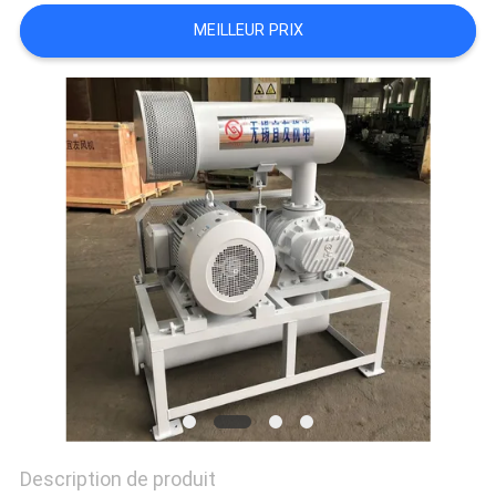
COMPANY
MEILLEUR PRIX
NEWS
PLAN
DU
SITE
PRIVACY
POLICY
Description de produit