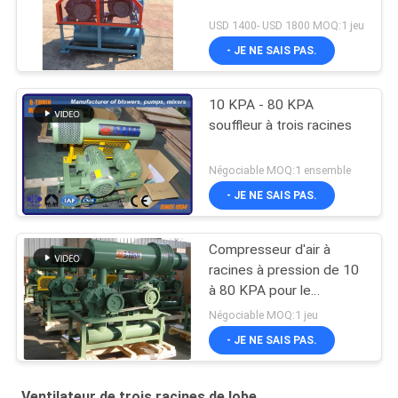
USD 1400- USD 1800 MOQ:1 jeu
- JE NE SAIS PAS.
10 KPA - 80 KPA
souffleur à trois racines
Négociable MOQ:1 ensemble
- JE NE SAIS PAS.
Compresseur d'air à
racines à pression de 10
à 80 KPA pour le
traitement des eaux
Négociable MOQ:1 jeu
usées
- JE NE SAIS PAS.
Ventilateur de trois racines de lobe