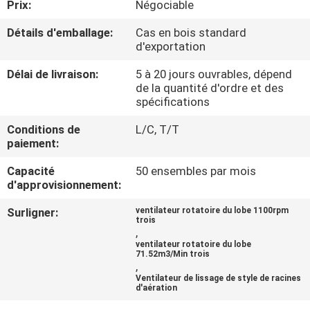
Prix:
Négociable
VISITE
D'USINE
Détails d'emballage:
Cas en bois standard
d'exportation
CONTRÔLE
Délai de livraison:
5 à 20 jours ouvrables, dépend
de la quantité d'ordre et des
DE
spécifications
QUALITÉ
Conditions de
L/C, T/T
paiement:
CONTACTEZ-
Capacité
50 ensembles par mois
d'approvisionnement:
NOUS
Surligner:
ventilateur rotatoire du lobe 1100rpm
trois
,
DEMANDEZ
ventilateur rotatoire du lobe
71.52m3/Min trois
UNE
,
CITATION
Ventilateur de lissage de style de racines
d'aération