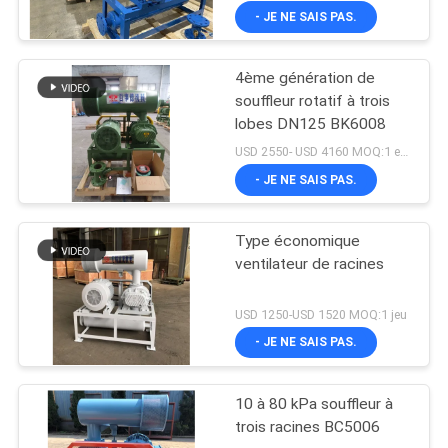
type vertical
- JE NE SAIS PAS.
4ème génération de
souffleur rotatif à trois
lobes DN125 BK6008
USD 2550- USD 4160 MOQ:1 ensemble
- JE NE SAIS PAS.
Type économique
ventilateur de racines
USD 1250-USD 1520 MOQ:1 jeu
- JE NE SAIS PAS.
10 à 80 kPa souffleur à
trois racines BC5006