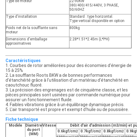
Type de moteur
22-90KW
380/400/415/440V, 3 PHASE,
50/60HZ
Type d'installation
Standard : type horizontal.
Type vertical disponible en option
Poids net de la soufflante sans
800kg
moteur
Dimensions d'emballage
2.28*1.51*2.45m (L*l*H)
approximatives
Caractéristiques
1. Courbes de rotor améliorées pour des économies d'énergie de
15 à 25%
2. La soufflante Roots BKW a de bonnes performances
d'étanchéité grâce à l'utilisation d'un matériau d'étanchéité en
caoutchouc fluoré.
3. La précision des engrenages est de cinquième classe, et les
pièces principales sont usinées par commande numérique pour
assurer un fonctionnement fluide.
4. Faibles vibrations grâce à un équilibrage dynamique précis.
5. L'air transporté est propre et exempt d'huile ou de poussière.
Fiche technique
Modèle
Diamètre
Vitesse
Débit d'air d'admission (m3/min) et 
du port
0.6kgf/cm
0.7kgf/cm
0.8kgf/cm
0.9kg
2
2
2
(MM)