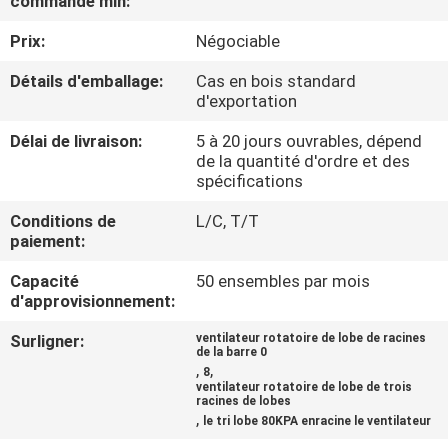
commande min:
VISITE
Prix:
Négociable
D'USINE
Détails d'emballage:
Cas en bois standard
d'exportation
CONTRÔLE
DE
Délai de livraison:
5 à 20 jours ouvrables, dépend
de la quantité d'ordre et des
QUALITÉ
spécifications
Conditions de
L/C, T/T
CONTACTEZ-
paiement:
NOUS
Capacité
50 ensembles par mois
d'approvisionnement:
DEMANDEZ
Surligner:
ventilateur rotatoire de lobe de racines
de la barre 0
,
,
UNE
8
ventilateur rotatoire de lobe de trois
racines de lobes
CITATION
,
le tri lobe 80KPA enracine le ventilateur