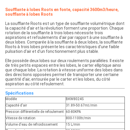
Soufflante à lobes Roots en fonte, capacité 3600m3/heure,
soufflante à lobes Roots
La soufflante Roots est un type de soufflante volumétrique dont
la capacité d'air et la révolution forment une proportion. Chaque
rotation de la soufflante à trois lobes nécessite trois
aspirations et refoulements d'air par rapport à une soufflante à
deux lobes. Comparée à la soufflante à deux lobes, la soufflante
Roots à trois lobes présente les caractéristiques d'une faible
pulsation d'air et d'un fonctionnement plus stable.
Elle possède deux lobes sur deux roulements parallèles. Il existe
de très petits espaces entre les lobes, le carter elliptique ainsi
que chaque lobe. La rotation à vitesse uniforme des lobes dans
des directions opposées permet de transporter une certaine
quantité d'air, entourée par le carter et les lobes, du côté
aspiration au côté refoulement.
Spécifications
Modèle
BKW8024S
Capacité d'air
31.89-50.67m
/min
3
Pression différentielle de refoulement
60-80KPA
Vitesse de rotation
800-1100tr/min
Volume d'eau de refroidissement
15 L/min