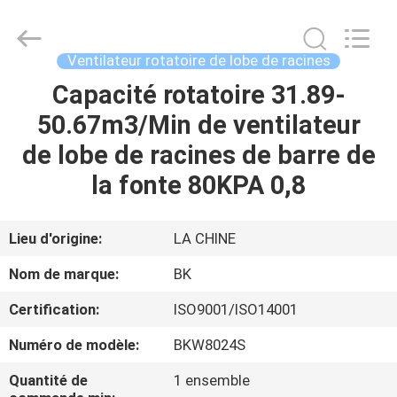
2026
B-
Tohin
Machine
(Jiangsu)
Ventilateur rotatoire de lobe de racines
Co.,
Ltd..
Capacité rotatoire 31.89-
MAISON
All
Rights
Reserved.
50.67m3/Min de ventilateur
PRODUITS
de lobe de racines de barre de
la fonte 80KPA 0,8
VIDÉOS
Lieu d'origine:
LA CHINE
AU
Nom de marque:
BK
SUJET
Certification:
ISO9001/ISO14001
DE
Numéro de modèle:
BKW8024S
NOUS
Quantité de
1 ensemble