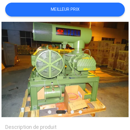
COMPANY
MEILLEUR PRIX
NEWS
PLAN
DU
SITE
PRIVACY
POLICY
Description de produit