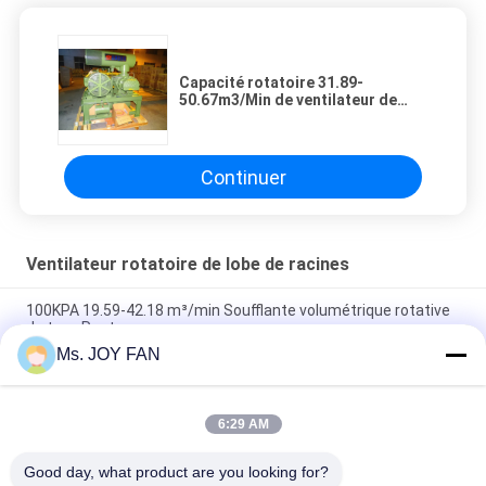
Capacité rotatoire 31.89-
50.67m3/Min de ventilateur de
lobe de racines de barre de la
fonte 80KPA 0,8
Continuer
Ventilateur rotatoire de lobe de racines
100KPA 19.59-42.18 m³/min Soufflante volumétrique rotative
de type Roots
Ms. JOY FAN
Capacité élevée 3600m3 de fonte/ventilateur rotatoire de
lobe racines d'heure
6:29 AM
DN150 Souffleur à racines à lobe rotatif souffleur à racines à
haute pression pneumatique
Good day, what product are you looking for?