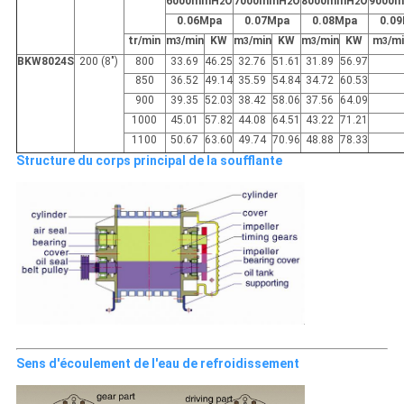
6000mmH
O
7000mmH
O
8000mmH
O
9000
2
2
2
0.06Mpa
0.07Mpa
0.08Mpa
0.0
tr/min
m
/min
KW
m
/min
KW
m
/min
KW
m
/m
3
3
3
3
BKW8024S
200 (8")
800
33.69
46.25
32.76
51.61
31.89
56.97
850
36.52
49.14
35.59
54.84
34.72
60.53
900
39.35
52.03
38.42
58.06
37.56
64.09
1000
45.01
57.82
44.08
64.51
43.22
71.21
1100
50.67
63.60
49.74
70.96
48.88
78.33
Structure du corps principal de la soufflante
Sens d'écoulement de l'eau de refroidissement