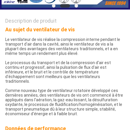
COMPANY
NEWS
Description de produit
Au sujet du ventilateur de vis
PLAN
Le ventilateur de vis réalise la compression interne pendant le
DU
transport d'air dans la cavité, ainsi le ventilateur de vis a la
plupart des avantages des ventilateurs traditionnels, et a en
SITE
même temps un rendement plus élevé.
Le processus du transport et de la compression d'air est
continu et progressif, ainsi la pulsation de flux d'air est
PRIVACY
inférieure, et le bruit et le contrôle de température
d'échappement sont meilleurs que les ventilateurs
traditionnels.
POLICY
Comme nouveau type de ventilateur rotatoire développé ces
dernières années, des ventilateurs de vis ont commencé à être
appliqués dans l'aération, la gaz-eau lissant, la désulfuration
oxydante, le processus de fluidification/homogénéisation, et le
transport pneumatique dû à leur structure simple, stabilité,
économiseur d'énergie et à faible bruit.
Données de performance