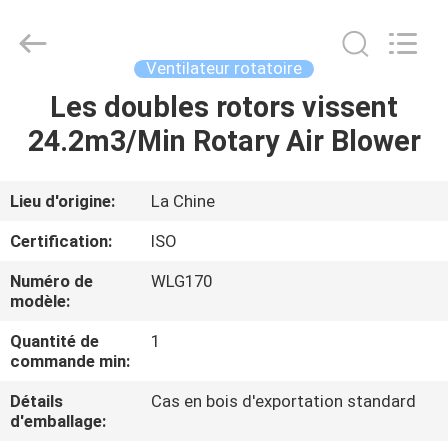
2026
B-
Tohin
Machine
(Jiangsu)
Ventilateur rotatoire
Co.,
Ltd..
Les doubles rotors vissent
MAISON
All
Rights
Reserved.
24.2m3/Min Rotary Air Blower
PRODUITS
Lieu d'origine:
La Chine
VIDÉOS
Certification:
ISO
Numéro de
WLG170
AU
modèle:
SUJET
Quantité de
1
DE
commande min:
NOUS
Détails
Cas en bois d'exportation standard
d'emballage: