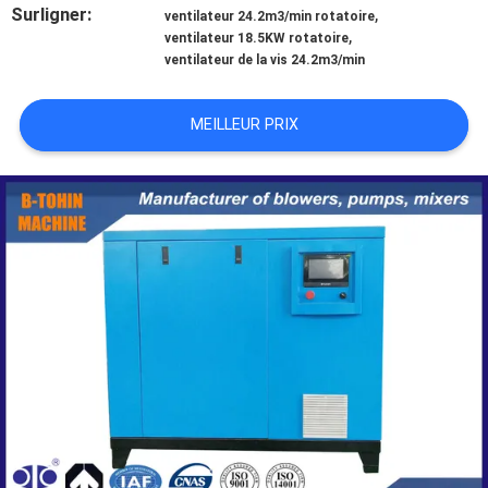
VISITE
Surligner:
,
ventilateur 24.2m3/min rotatoire
,
ventilateur 18.5KW rotatoire
D'USINE
ventilateur de la vis 24.2m3/min
CONTRÔLE
MEILLEUR PRIX
DE
QUALITÉ
CONTACTEZ-
NOUS
DEMANDEZ
UNE
CITATION