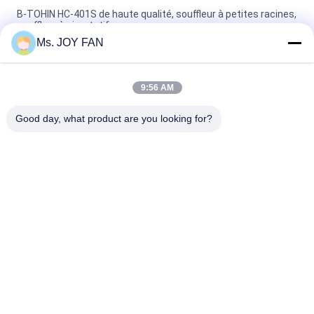
B-TOHIN HC-401S de haute qualité, souffleur à petites racines,
souffleur à air rotatif.
Ms. JOY FAN
Ventilateur DN80 rotatoire, ventilateur à faible bruit de
traitement de l'eau de gaspilleur
9:56 AM
ventilateur rotatoire de l'air 0.35-0.31m3/min, ventilateur mû
par courroie 10-50KPA de HC-30S V
Good day, what product are you looking for?
Catégories populaires
Tous
Ventilateur De Trois 
La Haute Pression 
Racines De Lobe
Enracine Le 
Ventilateur
Ventilateur 
Enracine Le 
Rotatoire De Lobe 
Ventilateur
De Racines
Ventilateur 
Pompe À Vide De 
Rotatoire
Ventilateur De 
Racines
Ventilateurs De 
Ventilateur 