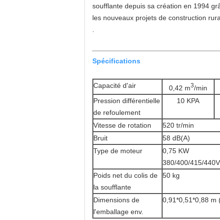
soufflante depuis sa création en 1994 g
les nouveaux projets de construction rura
.
Spécifications
Capacité d'air
3
0,42 m
/min
Pression différentielle
10 KPA
de refoulement
Vitesse de rotation
520 tr/min
Bruit
58 dB(A)
Type de moteur
0,75 KW
380/400/415/440V
Poids net du colis de
50 kg
la soufflante
Dimensions de
0,91*0,51*0,88 m 
l'emballage env.