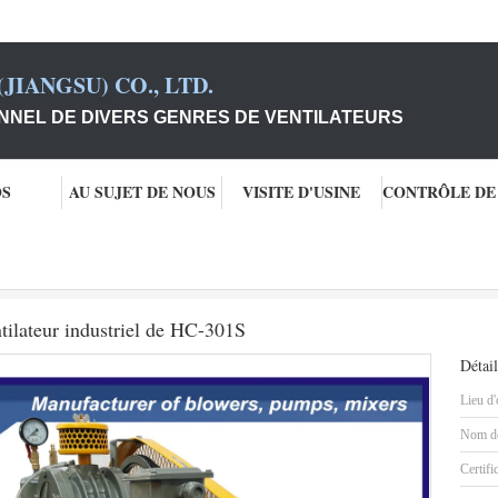
JIANGSU) CO., LTD.
NNEL DE DIVERS GENRES DE VENTILATEURS
OS
AU SUJET DE NOUS
VISITE D'USINE
Ventilateur rotatoire de petit bruit, ventilateur industriel de HC-301S
entilateur industriel de HC-301S
Détail
Lieu d'
Nom de
Certifi