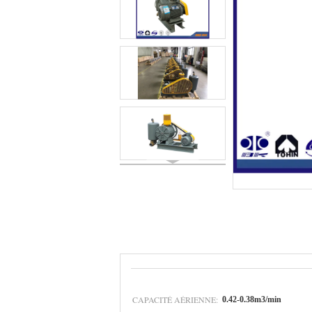
CAPACITÉ AÉRIENNE:
0.42-0.38m3/min