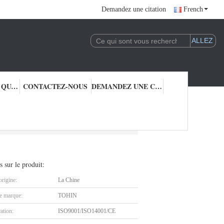
Demandez une citation
French
CONTRÔLE DE QUALITÉ
CONTACTEZ-NOUS
DEMANDEZ UNE CITATION
s sur le produit:
origine:
La Chine
 marque:
TOHIN
cation:
ISO9001/ISO14001/CE