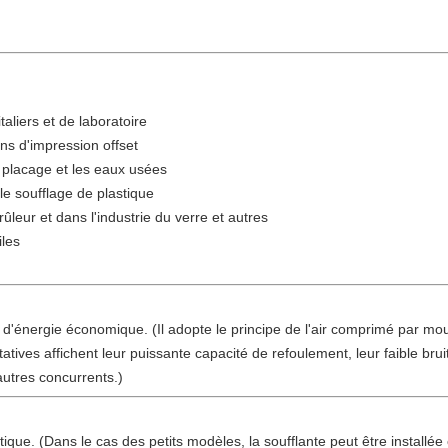
aliers et de laboratoire
ns d'impression offset
e placage et les eaux usées
le soufflage de plastique
rûleur et dans l'industrie du verre et autres
iles
 d'énergie économique. (Il adopte le principe de l'air comprimé par m
atives affichent leur puissante capacité de refoulement, leur faible bru
autres concurrents.)
atique. (Dans le cas des petits modèles, la soufflante peut être instal