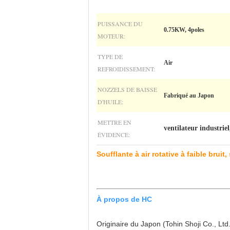
PUISSANCE DU
0.75KW, 4poles
MOTEUR:
TYPE DE
Air
REFROIDISSEMENT:
NOZZELS DE BAISSE
Fabriqué au Japon
D'HUILE:
METTRE EN
ventilateur industriel
ÉVIDENCE:
Soufflante à air rotative à faible brui
À propos de HC
Originaire du Japon (Tohin Shoji Co., Ltd.