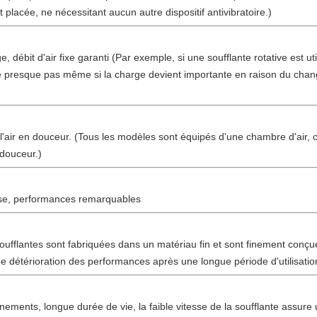
t placée, ne nécessitant aucun autre dispositif antivibratoire.)
ébit d'air fixe garanti (Par exemple, si une soufflante rotative est util
nue presque pas même si la charge devient importante en raison du chan
'air en douceur. (Tous les modèles sont équipés d'une chambre d'air, 
 douceur.)
euse, performances remarquables
ufflantes sont fabriquées dans un matériau fin et sont finement conçue
 détérioration des performances après une longue période d'utilisatio
ements, longue durée de vie, la faible vitesse de la soufflante assure