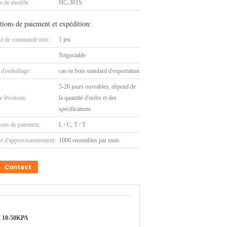
 de modèle:
HC-301S
tions de paiement et expédition:
té de commande min:
1 jeu
Négociable
 d'emballage:
cas en bois standard d'exportation
5-20 jours ouvrables, dépend de
e livraison:
la quantité d'ordre et des
spécifications
ions de paiement:
L / C, T / T
té d'approvisionnement:
1000 ensembles par mois
Contact
10-50KPA