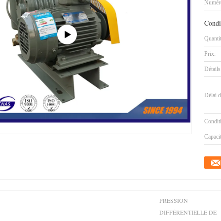
Numéro
Condi
Quanti
Prix:
Détails
Délai d
Condit
Capaci
PRESSION
DIFFÉRENTIELLE DE