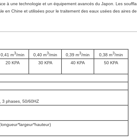
râce à une technologie et un équipement avancés du Japon. Les souffl
le en Chine et utilisées pour le traitement des eaux usées des aires de
3
3
3
3
0,41 m
/min
0,40 m
/min
0,39 m
/min
0,38 m
/min
20 KPA
30 KPA
40 KPA
50 KPA
, 3 phases, 50/60HZ
(longueur*largeur*hauteur)