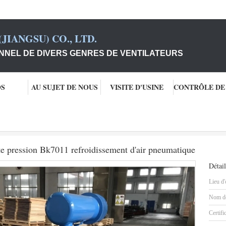
JIANGSU) CO., LTD.
NNEL DE DIVERS GENRES DE VENTILATEURS
OS
AU SUJET DE NOUS
VISITE D'USINE
ines de lobe
Fusion de fer souffleur de racines haute pression Bk7011 refroid
ute pression Bk7011 refroidissement d'air pneumatique
Détail
Lieu d'
Nom de
Certifi