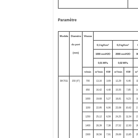
Paramètre
Modèle
Diamètre
Vitesse
du port
0,1 kgf/cm²
0,2 kgf/cm²
(mm)
1000 mmH2O
2000 mmH2O
3
0,01 MPa
0,02 MPa
tr/min
m³/min
KW
m³/min
KW
m³
BK7011
150 (6")
700
13,16
3,69
12,29
6,46
1
850
16,42
4,48
15,55
7,85
1
1000
19,68
5,27
18,81
9,23
1
1150
22,95
6,06
22,08
10,62
2
1250
25,12
6,59
24,25
11,54
2
1400
28,39
7,38
27,52
12,93
2
1500
30,56
7,91
29,69
13,85
2