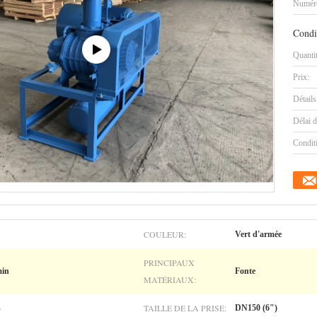
Numéro
Condi
Quanti
Prix:
Détails
Délai d
Condit
COULEUR:
Vert d'armée
PRINCIPAUX
min
Fonte
MATÉRIAUX:
TAILLE DE LA PRISE:
s
DN150 (6")