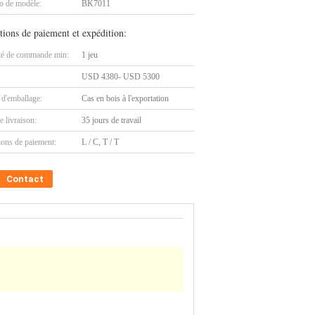
 de modèle:
BK7011
tions de paiement et expédition:
té de commande min:
1 jeu
USD 4380- USD 5300
 d'emballage:
Cas en bois à l'exportation
e livraison:
35 jours de travail
ions de paiement:
L / C, T / T
Contact