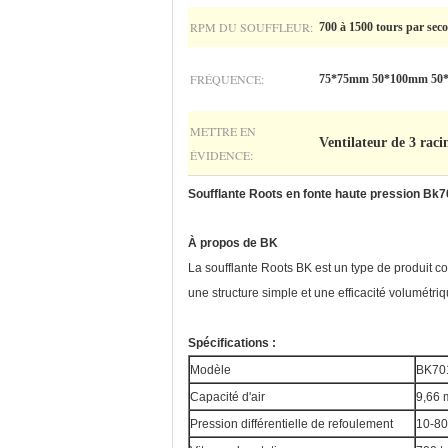
RPM DU SOUFFLEUR:
700 à 1500 tours par sec
FRÉQUENCE:
75*75mm 50*100mm 50
METTRE EN
Ventilateur de 3 raci
ÉVIDENCE:
Soufflante Roots en fonte haute pression Bk
À propos de BK
La soufflante Roots BK est un type de produit co
une structure simple et une efficacité volumétri
Spécifications :
Modèle
BK70
Capacité d'air
9,66 
Pression différentielle de refoulement
10-8