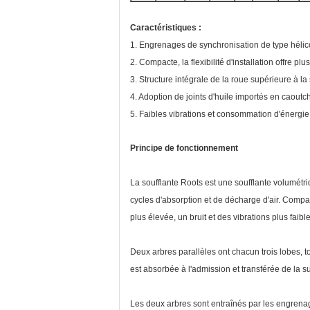
Caractéristiques :
1. Engrenages de synchronisation de type hélic
2. Compacte, la flexibilité d'installation offre plu
3. Structure intégrale de la roue supérieure à la
4. Adoption de joints d'huile importés en caoutc
5. Faibles vibrations et consommation d'énergi
Principe de fonctionnement
La soufflante Roots est une soufflante volumétriq
cycles d'absorption et de décharge d'air. Compa
plus élevée, un bruit et des vibrations plus faible
Deux arbres parallèles ont chacun trois lobes, to
est absorbée à l'admission et transférée de la su
Les deux arbres sont entraînés par les engrenag