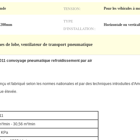
TENSION:
onde
Pour les véhicules à mo
TYPE
*200mm
Horizontale ou vertical
D'INSTALLATION::
nes de lobe
ventilateur de transport pneumatique
,
7011 convoyage pneumatique refroidissement par air
nçu et fabriqué selon les normes nationales et par des techniques introduites d'Am
que élevée.
11
m³/min - 30,56 m³/min
0 KPa