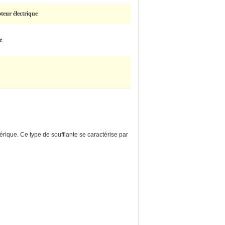
teur électrique
e
érique. Ce type de soufflante se caractérise par