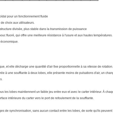
oïdal pour un fonctionnement fluide
s de choix aux utilisateurs.
 structure divisée, plus stable dans la transmission de puissance
houc fluoré, qui offre une meilleure résistance à l'usure et aux hautes températures.
e économique.
ue, et elle décharge une quantité d'air fixe proportionnelle à sa vitesse de rotation
rée à une soufflante à deux lobes, elle présente moins de pulsations d'air, un cha
s.
us les lobes maintiennent un faible jeu entre eux et avec le carter intérieur. À chaq
rface intérieure du carter vers le port de refoulement de la soufflante.
es de synchronisation, sans aucun contact entre les lobes, de sorte qu'ils peuvent