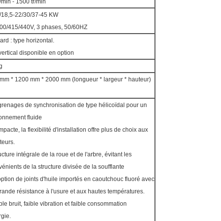
/min - 1500 tr/min
/18,5-22/30/37-45 KW
00/415/440V, 3 phases, 50/60HZ
rd : type horizontal.
vertical disponible en option
g
mm * 1200 mm * 2000 mm (longueur * largeur * hauteur)
grenages de synchronisation de type hélicoïdal pour un
ionnement fluide
pacte, la flexibilité d'installation offre plus de choix aux
ateurs.
ucture intégrale de la roue et de l'arbre, évitant les
énients de la structure divisée de la soufflante
option de joints d'huile importés en caoutchouc fluoré avec
rande résistance à l'usure et aux hautes températures.
ble bruit, faible vibration et faible consommation
rgie.