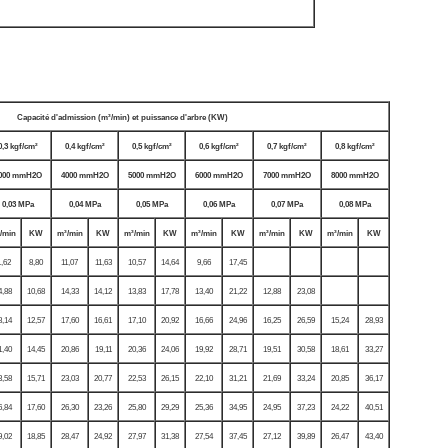
Capacité d'admission (m³/min) et puissance d'arbre (KW)
0,3 kgf/cm²
0,4 kgf/cm²
0,5 kgf/cm²
0,6 kgf/cm²
0,7 kgf/cm²
0,8 kgf/cm²
000 mmH2O
4000 mmH2O
5000 mmH2O
6000 mmH2O
7000 mmH2O
8000 mmH2O
0,03 MPa
0,04 MPa
0,05 MPa
0,06 MPa
0,07 MPa
0,08 MPa
/min
KW
m³/min
KW
m³/min
KW
m³/min
KW
m³/min
KW
m³/min
KW
1,62
8,80
11,07
11,63
10,57
14,64
9,66
17,45
4,88
10,68
14,33
14,12
13,83
17,78
13,40
21,22
12,88
23,08
8,14
12,57
17,60
16,61
17,10
20,92
16,66
24,96
16,25
26,59
15,24
28,93
1,40
14,45
20,86
19,11
20,36
24,06
19,92
28,71
19,51
30,58
18,61
33,27
3,58
15,71
23,03
20,77
22,53
26,15
22,10
31,21
21,69
33,24
20,85
36,17
6,84
17,60
26,30
23,26
25,80
29,29
25,36
34,95
24,95
37,23
24,22
40,51
9,02
18,85
28,47
24,92
27,97
31,38
27,54
37,45
27,12
39,89
26,47
43,40