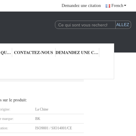
Demandez une citation
French
CONTRÔLE DE QUALITÉ
CONTACTEZ-NOUS
DEMANDEZ UNE CITATION
issement d'air pneumatique
s sur le produit:
origine:
La Chine
 marque:
BK
cation:
ISO9001 / SIO14001/CE