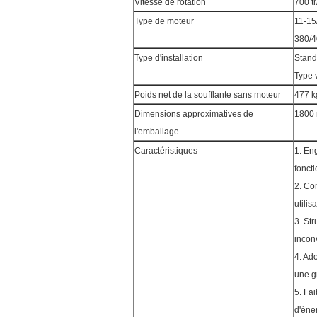
Vitesse de rotation
700 tr
Type de moteur
11-15
380/4
Type d'installation
Standa
Type 
Poids net de la soufflante sans moteur
477 k
Dimensions approximatives de
1800 
l'emballage.
Caractéristiques
1. En
fonct
2. Com
utilis
3. Str
inconv
4. Ad
une g
5. Fai
d'éne