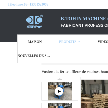
Téléphone:
86--15301523076
B-TOHIN MACHINE (
FABRICANT PROFESSIO
MAISON
PRODUITS
VIDÉ
NOUVELLES DE SOCIÉTÉ
Aperçu
Produits
Ventilateur de trois rac
Fusion de fer souffleur de racines ha