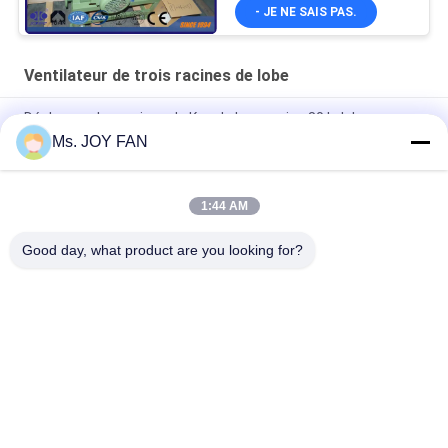
- JE NE SAIS PAS.
Ventilateur de trois racines de lobe
Déchargez les racines de Kpa de la pression 80 le lobe
40m3/Min rotatoire de la fonte 3 de ventilateur
Ms. JOY FAN
10" 80kpa 71.52m3/Min 132kw moteur à trois racines en fonte
1:44 AM
Pression maximum 100KPA de ventilateur refroidi à l'eau de
trois racines du lobe DN200
Good day, what product are you looking for?
Catégories populaires
Tous
Ventilateur De Trois 
La Haute Pression 
Racines De Lobe
Enracine Le 
Ventilateur
Ventilateur 
Enracine Le 
Rotatoire De Lobe 
Ventilateur
De Racines