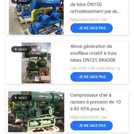
de lobe DN150
refroidissement par air,
souffleur à racines de
Négociable MOQ:1 jeu
type vertical
- JE NE SAIS PAS.
4ème génération de
souffleur rotatif à trois
lobes DN125 BK6008
USD 2550- USD 4160 MOQ:1 ensemble
- JE NE SAIS PAS.
Compresseur d'air à
racines à pression de 10
à 80 KPA pour le
traitement des eaux
Négociable MOQ:1 jeu
usées
- JE NE SAIS PAS.