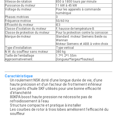
Vitesse de rotation
850 à 1800 tours par minute
Puissance du moteur
11 kW à 45 kW
Voltage du moteur
Pour les appareils à commande
numérique
Phases motrices
3
Fréquence motrice
50/60 Hz
Efficacité du moteur
IE3
Classe d'isolation du moteur
F, hausse de température B
Classe de protection du moteur
Pour la protection contre la corrosion
Marque de moteur
Standard: moteur Siemens Beide ou
Wannan
Moteur Siemens et ABB à votre choix
Type d'installation
Type vertical
N.W. du souffleur sans moteur
380 kg
Taille de l'emballage
1.7*1.2*1.55m
Approximativement.
(longueur*largeur*hauteur)
Caractéristique
Un roulement NSK doté d'une longue durée de vie, d'une
haute précision et d'un facteur de frottement inférieur
Les joints d'huile SKF utilisés pour une bonne efficacité
d'étanchéité
80KPA boost haute pression ne nécessite pas de
refroidissement à l'eau
Structure compacte et pratique à installer
Les courbes de rotor à trois lobes améliorent l'efficacité du
souffleur