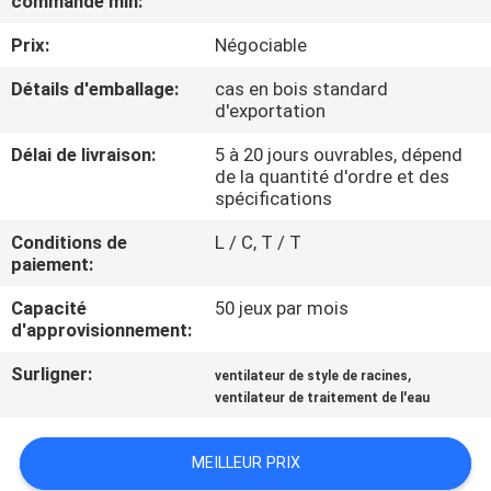
commande min:
VISITE
Prix:
Négociable
D'USINE
Détails d'emballage:
cas en bois standard
d'exportation
CONTRÔLE
DE
Délai de livraison:
5 à 20 jours ouvrables, dépend
de la quantité d'ordre et des
QUALITÉ
spécifications
Conditions de
L / C, T / T
CONTACTEZ-
paiement:
NOUS
Capacité
50 jeux par mois
d'approvisionnement:
DEMANDEZ
Surligner:
,
ventilateur de style de racines
ventilateur de traitement de l'eau
UNE
CITATION
MEILLEUR PRIX