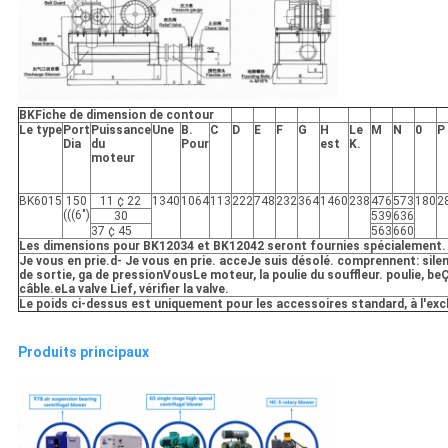
BK
Fiche de dimension de contour
Le type
Port
Puissance
Une
B.
C
D
E
F
G
H
Le
M
N
0
P
Dia
du
Pour
est
K.
moteur
BK6015
150
11 ¢ 22
1340
1064
113
222
748
232
364
1460
238
476
573
180
2
(((6")
30
539
636
37 ¢ 45
563
660
Les dimensions pour BK12034 et BK12042 seront fournies spécialement.
Je vous en prie.
d
- Je vous en prie.
acc
e
Je suis désolé.
comprennent: silen
de sortie, ga de pression
Vous
Le moteur, la poulie du souffleur.
poulie, b
e
Ç
câble.
e
La valve Lief, vérifier la valve.
Le poids ci-dessus est uniquement pour les accessoires standard, à l'exc
Produits principaux