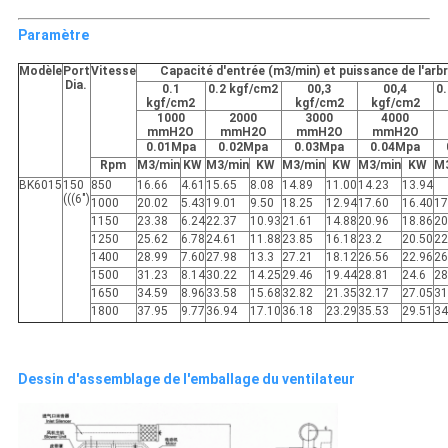
Paramètre
Modèle
Port
Vitesse
Capacité d'entrée (m3/min) et puissance de l'arb
Dia.
0.1
0.2 kgf/cm2
00,3
00,4
0
kgf/cm2
kgf/cm2
kgf/cm2
1000
2000
3000
4000
mmH2O
mmH2O
mmH2O
mmH2O
0.01Mpa
0.02Mpa
0.03Mpa
0.04Mpa
Rpm
M3/min
KW
M3/min
KW
M3/min
KW
M3/min
KW
M
BK6015
150
850
16.66
4.61
15.65
8.08
14.89
11.00
14.23
13.94
(((6")
1000
20.02
5.43
19.01
9.50
18.25
12.94
17.60
16.40
17
1150
23.38
6.24
22.37
10.93
21.61
14.88
20.96
18.86
20
1250
25.62
6.78
24.61
11.88
23.85
16.18
23.2
20.50
22
1400
28.99
7.60
27.98
13.3
27.21
18.12
26.56
22.96
26
1500
31.23
8.14
30.22
14.25
29.46
19.44
28.81
24.6
28
1650
34.59
8.96
33.58
15.68
32.82
21.35
32.17
27.05
31
1800
37.95
9.77
36.94
17.10
36.18
23.29
35.53
29.51
34
Dessin d'assemblage de l'emballage du ventilateur