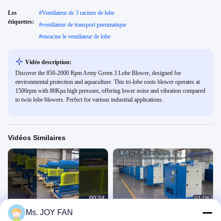
Les
#
Ventilateur de 3 racines de lobe
étiquettes:
#
ventilateur de transport pneumatique
#
enracine le ventilateur de lobe
Vidéo description:
Discover the 850-2000 Rpm Army Green 3 Lobe Blower, designed for
environmental protection and aquaculture. This tri-lobe roots blower operates at
1500rpm with 80Kpa high pressure, offering lower noise and vibration compared
to twin lobe blowers. Perfect for various industrial applications.
Vidéos Similaires
00:24
01:06
Ms. JOY FAN
B-TOHIN série BK Souffleur à racines
Souffleur centrifuge avec roulement à