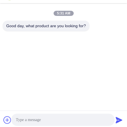
suspension d'air
Nos Produits
Nos Produits
December 13, 2024
April 08, 2025
5:31 AM
Good day, what product are you looking for?
00:39
00:33
Souffleur de racines YU-EG
Souffleur rotatif de la série Hc
Nos Produits
Nos Produits
September 04, 2025
May 29, 2025
00:26
00:37
Un atelier intelligent
Ventilateur centrifuge à sustentation
magnétique pour VTT
Atelier
Nos Produits
April 30, 2024
August 14, 2025